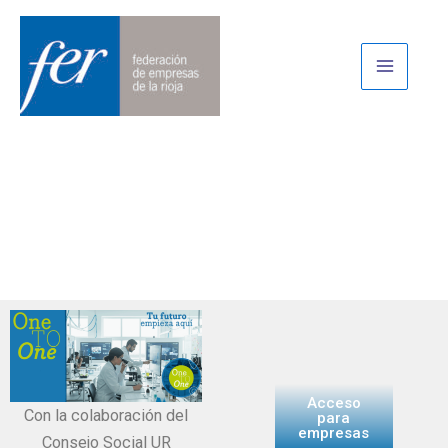
Ir
al
contenido
Acceso
Con la colaboración del
para
empresas
Consejo Social UR